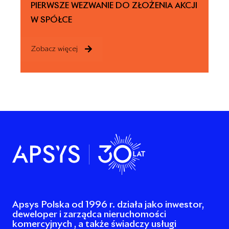
PIERWSZE WEZWANIE DO ZŁOŻENIA AKCJI
W SPÓŁCE
Zobacz więcej
Apsys Polska od 1996 r. działa jako inwestor,
deweloper i zarządca nieruchomości
komercyjnych , a także świadczy usługi