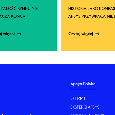
ZAŁOŚĆ RYNKU NIE
HISTORIA JAKO KOMPAS
ACZA KOŃCA
APSYS PRZYWRACA MIE
LIWOŚCI
TOŻSAMOŚĆ I ENERGIĘ
j więcej
Czytaj więcej
Apsys Polska
O FIRMIE
EKSPERCI APSYS