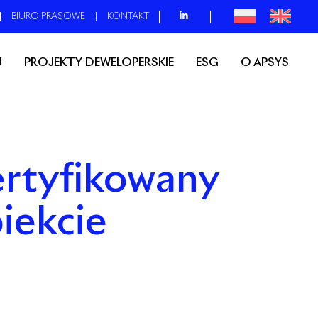
BIURO PRASOWE
KONTAKT
U
PROJEKTY DEWELOPERSKIE
ESG
O APSYS
ertyfikowany
iekcie