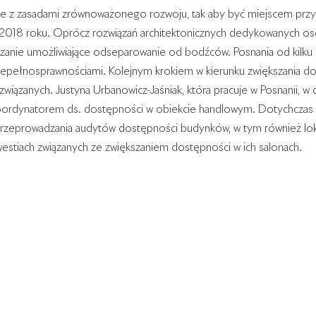
e z zasadami zrównoważonego rozwoju, tak aby być miejscem przyja
018 roku. Oprócz rozwiązań architektonicznych dedykowanych o
ązanie umożliwiające odseparowanie od bodźców. Posnania od kilku 
iepełnosprawnościami. Kolejnym krokiem w kierunku zwiększania d
wiązanych. Justyna Urbanowicz-Jaśniak, która pracuje w Posnanii, w 
oordynatorem ds. dostępności w obiekcie handlowym. Dotychczas b
przeprowadzania audytów dostępności budynków, w tym również lokal
estiach związanych ze zwiększaniem dostępności w ich salonach.