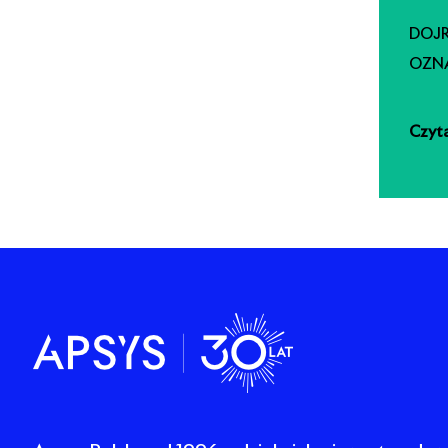
DOJR
OZN
MOŻ
Czyta