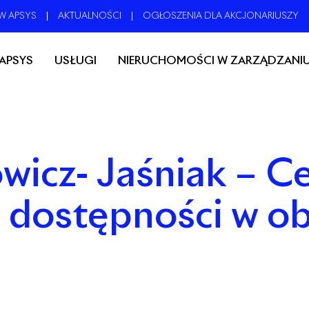
W APSYS
AKTUALNOŚCI
OGŁOSZENIA DLA AKCJONARIUSZY
 APSYS
USŁUGI
NIERUCHOMOŚCI W ZARZĄDZANI
wicz- Jaśniak – C
 dostępności w ob