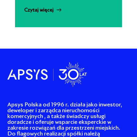
Czytaj więcej
Apsys Polska od 1996 r. działa jako inwestor,
deweloper i zarządca nieruchomości
komercyjnych , a także świadczy usługi
doradcze i oferuje wsparcie eksperckie w
zakresie rozwiązań dla przestrzeni miejskich.
Do flagowych realizacji spółki należą