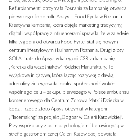
Złotą statuetkę SOLAL w kategorii „Centre Opening &
Refurbishment” otrzymała Posnania za kampanię otwarcia
pierwszego food hallu Apsys – Food Fyrtla w Poznaniu.
Kreatywna kampania, która objęła marketing tradycyjny,
digital i współpracę z influencerami sprawiła, że w zaledwie
kilka tygodni od otwarcia Food Fyrtel stał się nowym
centrum lifestylowym i kulinarnym Poznania. Drugi złoty
SOLAL trafił do Apsys w kategorii CSR za kampanię
„Karetka dla wcześniaków” łódzkiej Manufaktury. To
wyjątkowa inicjatywa, która łącząc rozrywkę z dawką
adrenaliny zintegrowała lokalną społeczność wokół
wspólnego celu – zakupu pierwszego w Polsce ambulansu
kontenerowego dla Centrum Zdrowia Matki i Dziecka w
Łodzi. Trzecie złoto Apsys otrzymał w kategorii
„Placemaking” za projekt „Dogbar w Galerii Katowickiej”.
Przy współpracy z psim psychologiem i behawiorystą w
strefie gastronomicznej Galerii Katowickiej powstała