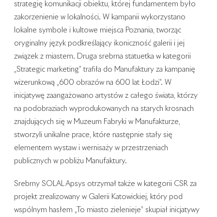
strategię komunikacji obiektu, której fundamentem było
zakorzenienie w lokalności. W kampanii wykorzystano
lokalne symbole i kultowe miejsca Poznania, tworząc
oryginalny język podkreślający ikoniczność galerii i jej
związek z miastem. Druga srebrna statuetka w kategorii
„Strategic marketing” trafiła do Manufaktury za kampanię
wizerunkową „600 obrazów na 600 lat Łodzi”. W
inicjatywę zaangażowano artystów z całego świata, którzy
na podobraziach wyprodukowanych na starych krosnach
znajdujących się w Muzeum Fabryki w Manufakturze,
stworzyli unikalne prace, które następnie stały się
elementem wystaw i wernisaży w przestrzeniach
publicznych w pobliżu Manufaktury.
Srebrny SOLAL Apsys otrzymał także w kategorii CSR za
projekt zrealizowany w Galerii Katowickiej, który pod
wspólnym hasłem „To miasto zielenieje” skupiał inicjatywy