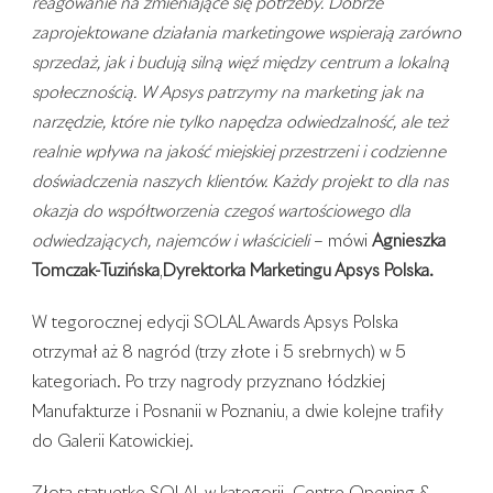
reagowanie na zmieniające się potrzeby. Dobrze
zaprojektowane działania marketingowe wspierają zarówno
sprzedaż, jak i budują silną więź między centrum a lokalną
społecznością. W Apsys patrzymy na marketing jak na
narzędzie, które nie tylko napędza odwiedzalność, ale też
realnie wpływa na jakość miejskiej przestrzeni i codzienne
doświadczenia naszych klientów. Każdy projekt to dla nas
okazja do współtworzenia czegoś wartościowego dla
odwiedzających, najemców i właścicieli
– mówi
Agnieszka
Tomczak-Tuzińska
,
Dyrektorka Marketingu Apsys Polska.
W tegorocznej edycji SOLAL Awards Apsys Polska
otrzymał aż 8 nagród (trzy złote i 5 srebrnych) w 5
kategoriach. Po trzy nagrody przyznano łódzkiej
Manufakturze i Posnanii w Poznaniu, a dwie kolejne trafiły
do Galerii Katowickiej.