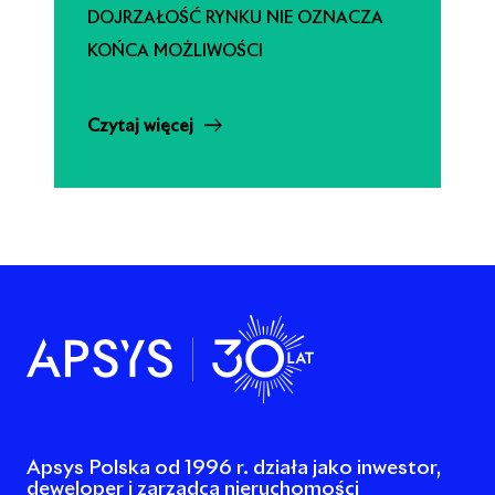
DOJRZAŁOŚĆ RYNKU NIE OZNACZA
KOŃCA MOŻLIWOŚCI
Czytaj więcej
Apsys Polska od 1996 r. działa jako inwestor,
deweloper i zarządca nieruchomości