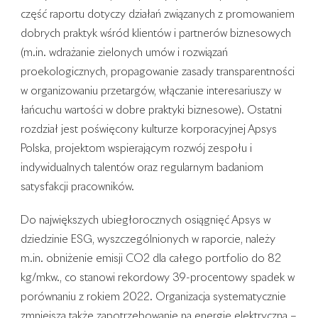
część raportu dotyczy działań związanych z promowaniem
dobrych praktyk wśród klientów i partnerów biznesowych
(m.in. wdrażanie zielonych umów i rozwiązań
proekologicznych, propagowanie zasady transparentności
w organizowaniu przetargów, włączanie interesariuszy w
łańcuchu wartości w dobre praktyki biznesowe). Ostatni
rozdział jest poświęcony kulturze korporacyjnej Apsys
Polska, projektom wspierającym rozwój zespołu i
indywidualnych talentów oraz regularnym badaniom
satysfakcji pracowników.
Do największych ubiegłorocznych osiągnięć Apsys w
dziedzinie ESG, wyszczególnionych w raporcie, należy
m.in. obniżenie emisji CO2 dla całego portfolio do 82
kg/mkw., co stanowi rekordowy 39-procentowy spadek w
porównaniu z rokiem 2022. Organizacja systematycznie
zmniejsza także zapotrzebowanie na energię elektryczną –