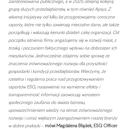
zainteresowania publicznego, a w 2025 obejmą kolejną
grupę dużych przedsiębiorstw, w tym również Apsys. Z
własnej inicjatywy od kilku lat przygotowujemy coroczne
raporty, które nie tylko zawierają mierzalne dane, ale także
porządkują i wskazują kierunki działań całej organizacji. Od
początku istnienia firmy angażujemy się w rozwój miast, z
troską i poczuciem faktycznego wpływu na dobrostan ich
mieszkańców. Jednocześnie zdajemy sobie sprawę ze
znaczenia zrównoważonego rozwoju dla przyszłości
gospodarki i kondycji przedsiębiorstw. Wierzymy, że
rzetelna i regularna praca nad przygotowywaniem
raportów ESG, nastawienie na wymierne efekty i
transparentność informacji zaowocują wzrostem
społecznego zaufania do świata biznesu,
upowszechnieniem wiedzy na temat zrównoważonego
rozwoju i coraz większym zaangażowaniem naszej branży
w dobre praktyki –
mówi Magdalena Błądek, ESG Officer